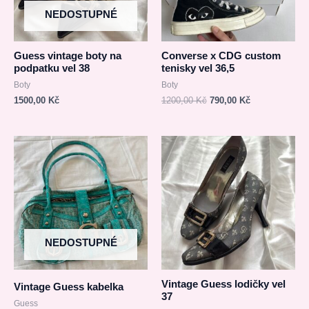
NEDOSTUPNÉ
Guess vintage boty na
Converse x CDG custom
podpatku vel 38
tenisky vel 36,5
Boty
Boty
1500,00
Kč
1200,00
Kč
790,00
Kč
Původní
Aktuální
cena
cena
byla:
je:
1200,00 Kč.
590,00 Kč.
NEDOSTUPNÉ
Vintage Guess lodičky vel
Vintage Guess kabelka
37
Guess