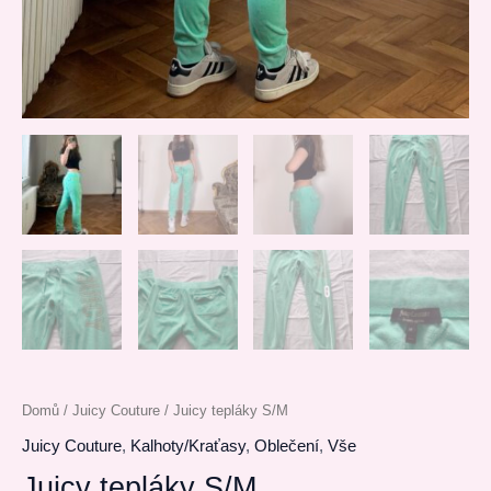
Domů
/
Juicy Couture
/ Juicy tepláky S/M
Juicy Couture
,
Kalhoty/Kraťasy
,
Oblečení
,
Vše
Juicy tepláky S/M