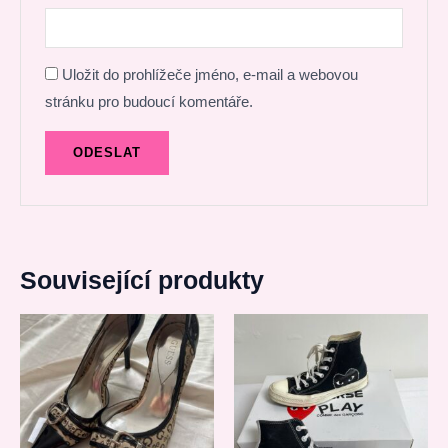
Uložit do prohlížeče jméno, e-mail a webovou
stránku pro budoucí komentáře.
Související produkty
Původní
Aktuální
cena
cena
byla:
je:
1200,00 Kč.
790,00 Kč.