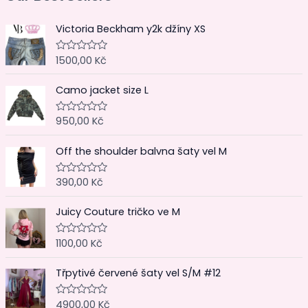
Victoria Beckham y2k džíny XS
1500,00
Kč
H
o
d
Camo jacket size L
n
o
c
e
950,00
Kč
H
n
o
í
d
0
Off the shoulder balvna šaty vel M
n
z
o
5
c
e
390,00
Kč
H
n
o
í
d
0
Juicy Couture tričko ve M
n
z
o
5
c
e
1100,00
Kč
H
n
o
í
d
0
Třpytivé červené šaty vel S/M #12
n
z
o
5
c
e
4900,00
Kč
H