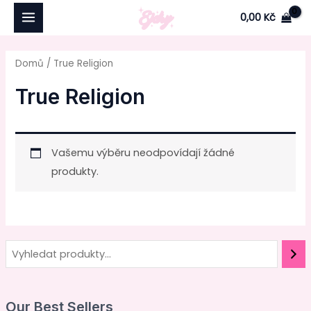
Přeskočit
MAIN
0,00
Kč
na
MENU
obsah
Domů
/ True Religion
True Religion
Vašemu výběru neodpovídají žádné
produkty.
Our Best Sellers