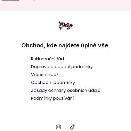
n
o
í
d
0
n
z
o
5
c
e
n
í
0
z
5
Obchod, kde najdete úplně vše.
Reklamační řád
Doprava a dodací podmínky
Vrácení zboží
Obchodní podmínky
Zásady ochrany osobních údajů
Podmínky používání